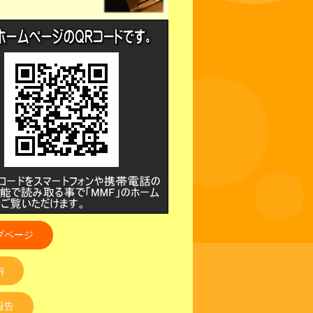
プページ
内
報告