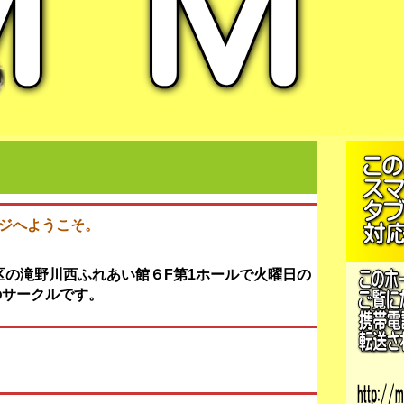
ージへようこそ。
区の滝野川西ふれあい館６F第1ホールで火曜日の
のサークルです。