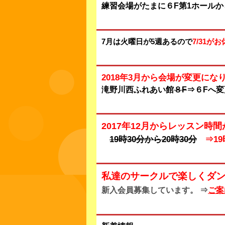
練習会場がたまに６F第1ホール
7月は火曜日が5週あるので
7/31が
2018年3月から会場が変更にな
滝野川西ふれあい館
８F
⇒６Fへ変
2017年12月からレッスン時
19時30分から20時30分
⇒1
私達のサークルで楽しくダン
新入会員募集しています。 ⇒
ご案