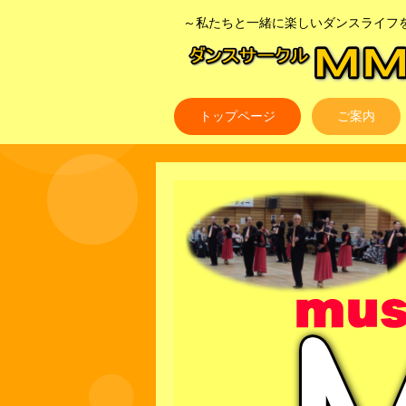
～私たちと一緒に楽しいダンスライフ
ダンスサークルM
トップページ
ご案内