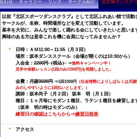
合わせ
ギャラリー
リンク
サークル紹介
北大塚ダンスク
以前『北区スポーツダンスクラブ』として北区ふれあい館で活動
サークルが、名称、時間場所などを変えて活動しています。
基本を大切に、みんなで楽しく踊れる会にしていきたいと思いま
興味のある方は是非これを機に会員になってみませんか？
日時
：ＡＭ11:00～11:55（月３回）
場所
：坂本ダンススクール（会場が開くのは10:30から）
入会金：
2200円（税込）
⇒
無料キャンペーン中！
見学や体験レッスン(1回のみ/1500円)を再開しました。
会費
：
月謝3500円
⇒1回1500円
（社会情勢によりしばらくは月謝
みのしやすいように1回払いとします。）
講師
：坂本尚子（月２回） 坂本 明（月１回）
種目
：１ヶ月毎にモダン１種目、ラテン１種目を練習しま
（坂本 明の時はモダンのみ）
練習日の確認はこちらから⇒
練習日程表
アクセス