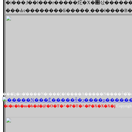
�i���܂ł͐��l���r�����炨�X�֋삯����
���Ԃɂ��������Ƃ�����܂���ł����B
�i�r�h�m�b�d�@�O�T�^�P�T�^�P�X�X�X�j
Copyrigh