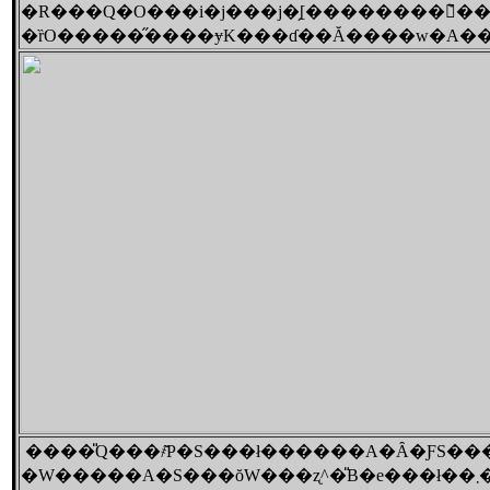
�ȑO�����̋����ɏK���ɗ��Ă����w�A��
�W��