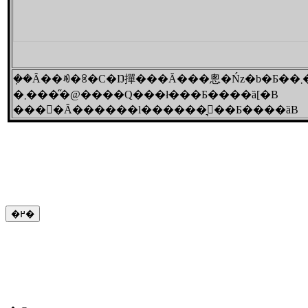
�݂�
�܂����̋@����Q���ł���Ƃ����ȁ[�B
���񂱂�Ȃ������l������͉��Ƃ����ȁB