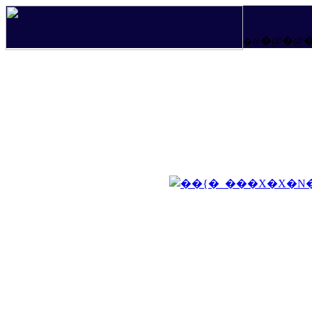
�@�@
�@