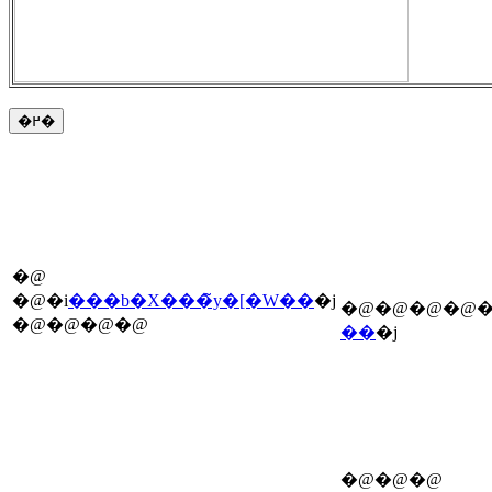
�@
�@�i
���b�X���̃y�[�W��
�j
�@�@�@�@�
�@�@�@�@
��
�j
�@�@�@