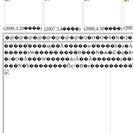
(20
(2009.3.20���݉�)
(2006.4.30���݉�)
(2007.3.4���݉�)
�@�@�@�@�@�@�@�@�Q�O�O�S�N�Q��
�����̋����ɒʂ��Ă�����w�̕����̂n�a�
���N�͑S��������Ďʐ^�B�e���������̂