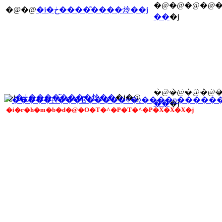
�@�@�@�@�
�@�@
�i�ڂ����͂����炩��j
��
�j
�@�@�@�@�
�i
�ڂ����͂����炩��
�j�@
��
�j
�i�r�h�m�b�d�@�O�T�^�P�T�^�P�X�X�X�j
Copyrigh