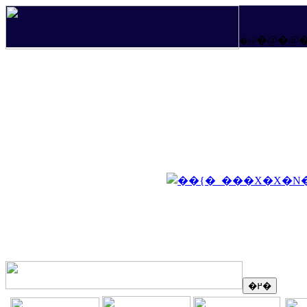
�@�@
�@